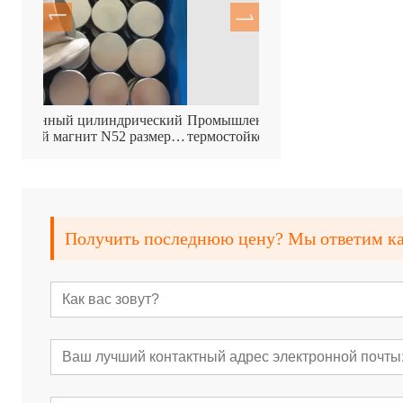
рический
Промышленный магнит с высокой
Прочный магнит дл
 размером
термостойкостью до 120°C
резиновым покрыт
Получить последнюю цену? Мы ответим как