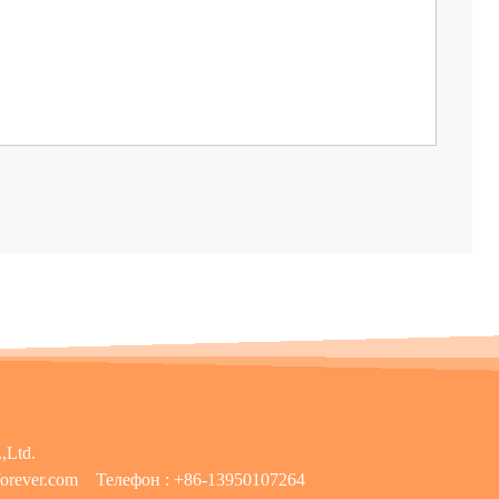
,Ltd.
orever.com
Телефон :
+86-13950107264