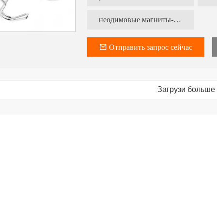
И может лучше защитить поверхность 
Материал: основание из магнитной с
неодимовые магниты-крючки
Резиновое покрытие: черный силикон
Внешняя поверхность покрыта силика
попадание воды и грязи.
И может лучше защитить поверхность 
Отправить запрос сейчас
Загрузи больше