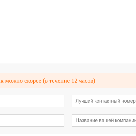
я эвакуации с
Водонепроницаемый неодимовый
Специальный 
ием
магнит с резиновым покрытием
ферритовый ма
 можно скорее (в течение 12 часов)