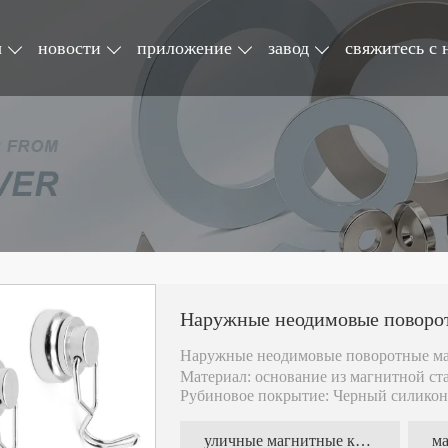
ы
новости
приложение
завод
свяжитесь с 
Наружные неодимовые поворо
Наружные неодимовые поворотные м
Материал: основание из магнитной с
Рубиновое покрытие: Черный силико
Внешняя поверхность покрыта силика
попадание воды и грязи.
уличные магнитные крючки