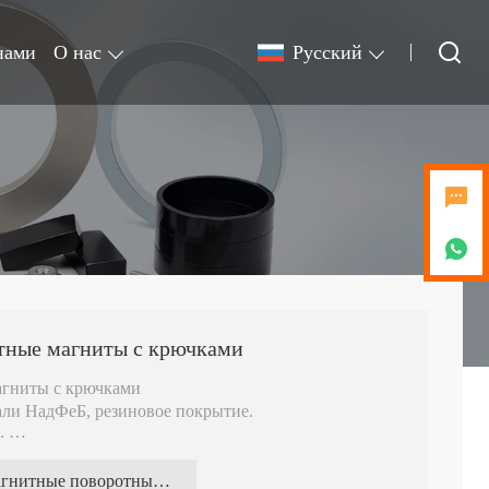
нами
О нас
Pусский
тные магниты с крючками
агниты с крючками
тали НадФеБ, резиновое покрытие.
н.
гелем, который эффективно предотвращает
магнитные поворотные крючки