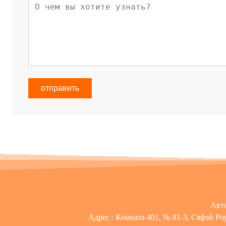
отправить
Авто
Адрес :
Комната 401, № 81-3, Сяфэй Ро