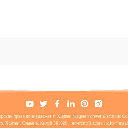
рские права принадлежат © Xiamen Magnet Forever Electronic Co.
уд, Хайтан, Сямынь, Китай 361026
почтовый ящик :
sales@magf