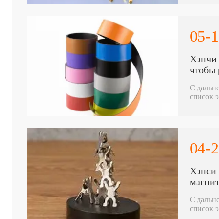
05-1
Хэнчи 
чтобы 
С дальн
список э
таких кл
контекс
20-летн
возможн
клиенто
04-2
«технол
Хэнси 
магнит
С дальн
список э
таких кл