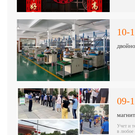
10-1
двойно
09-1
магнит
Учет и т
в любое