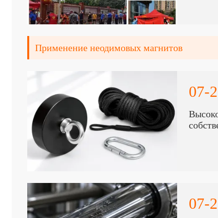
Применение неодимовых магнитов
07-2
Высоко
собств
07-2