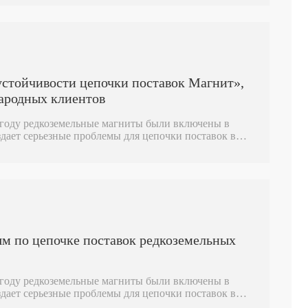
устойчивости цепочки поставок Магнит»,
ародных клиентов
году редкоземельные магниты были включены в
оздает серьезные проблемы для цепочки поставок в
е производство и оборонная промышленность. В этом
комплексное решение для цепочки поставок» с ее
в, глобальной сетью таможенного оформления и
ующие экспортные каналы для международных
нчи Электроника движима двойными колесами
ных предприятий в преодолении торговых барьеров.
ям по цепочке поставок редкоземельных
году редкоземельные магниты были включены в
оздает серьезные проблемы для цепочки поставок в
е производство и оборонная промышленность. В этом