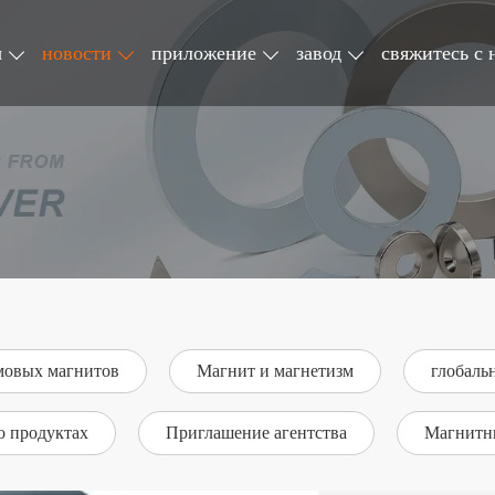
ы
новости
приложение
завод
свяжитесь с 
мовых магнитов
Магнит и магнетизм
глобаль
о продуктах
Приглашение агентства
Магнитн