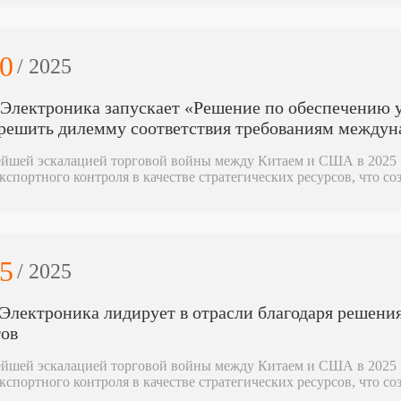
0
/ 2025
Электроника запускает «Решение по обеспечению 
решить дилемму соответствия требованиям междун
ейшей эскалацией торговой войны между Китаем и США в 2025 
кспортного контроля в качестве стратегических ресурсов, что с
ючевых областях, как глобальная новая энергетика, электронно
те Шэньчжэнь Хэнчи Электроника Ко., ООО. в Китае запустила «
им техническим накоплением в отрасли редкоземельных магнито
остями таможенного обслуживания, чтобы открыть соответств
в и обеспечить стабильные поставки основных материалов. Хэ
5
/ 2025
огия + обслуживание» и стала надежным партнером для глобаль
Электроника лидирует в отрасли благодаря решени
ов
ейшей эскалацией торговой войны между Китаем и США в 2025 
кспортного контроля в качестве стратегических ресурсов, что с
ючевых областях, как глобальная новая энергетика, электронно