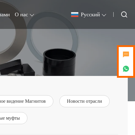
нами
О нас
Pусский
ное видение Магнитов
Новости отрасли
ые муфты